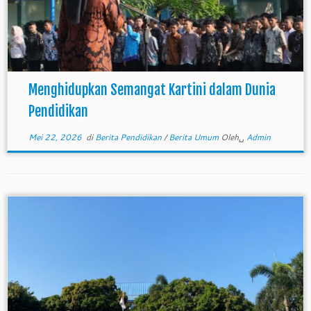
Menghidupkan Semangat Kartini dalam Dunia
Pendidikan
Mei 22, 2026
di
Berita Pendidikan
/
Berita Umum
Oleh␣
Admin