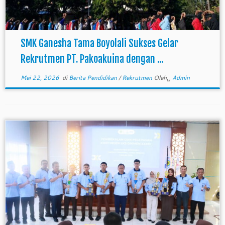
SMK Ganesha Tama Boyolali Sukses Gelar
Rekrutmen PT. Pakoakuina dengan ...
Mei 22, 2026
di
Berita Pendidikan
/
Rekrutmen
Oleh␣
Admin