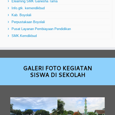
Elearning SMK Ganesha Tama
Info.gtk. kemendikbud
Kab. Boyolali
Perpustakaan Boyolali
Pusat Layanan Pembiayaan Pendidikan
SMK.Kemdikbud
GALERI FOTO KEGIATAN
SISWA DI SEKOLAH