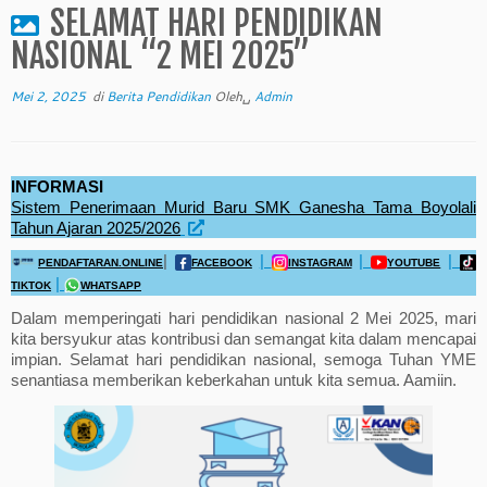
SELAMAT HARI PENDIDIKAN
NASIONAL “2 MEI 2025”
Mei 2, 2025
di
Berita Pendidikan
Oleh␣
Admin
INFORMASI
Sistem Penerimaan Murid Baru SMK Ganesha Tama Boyolali
Tahun Ajaran 2025/2026
|
|
|
|
PENDAFTARAN.ONLINE
FACEBOOK
INSTAGRAM
YOUTUBE
|
TIKTOK
WHATSAPP
Dalam memperingati hari pendidikan nasional 2 Mei 2025, mari
kita bersyukur atas kontribusi dan semangat kita dalam mencapai
impian. Selamat hari pendidikan nasional, semoga Tuhan YME
senantiasa memberikan keberkahan untuk kita semua. Aamiin.