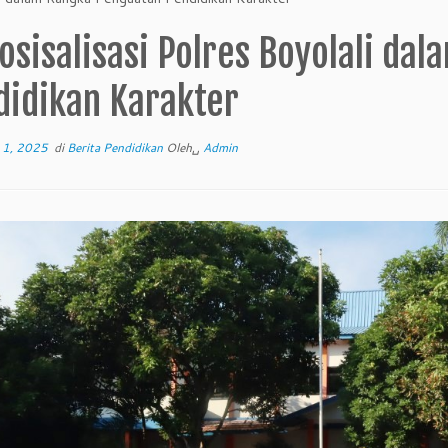
osisalisasi Polres Boyolali da
didikan Karakter
 1, 2025
di
Berita Pendidikan
Oleh␣
Admin