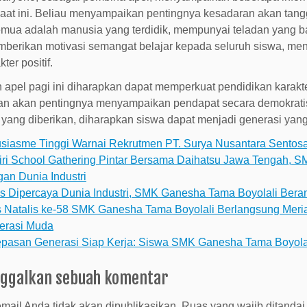
aat ini. Beliau menyampaikan pentingnya kesadaran akan tang
mua adalah manusia yang terdidik, mempunyai teladan yang bai
berikan motivasi semangat belajar kepada seluruh siswa, men
ter positif.
 apel pagi ini diharapkan dapat memperkuat pendidikan karakte
an akan pentingnya menyampaikan pendapat secara demokrati
 yang diberikan, diharapkan siswa dapat menjadi generasi yang 
usiasme Tinggi Warnai Rekrutmen PT. Surya Nusantara Sentos
ri School Gathering Pintar Bersama Daihatsu Jawa Tengah, S
an Dunia Industri
s Dipercaya Dunia Industri, SMK Ganesha Tama Boyolali Bera
 Natalis ke-58 SMK Ganesha Tama Boyolali Berlangsung Meriah
erasi Muda
epasan Generasi Siap Kerja: Siswa SMK Ganesha Tama Boyol
nggalkan sebuah komentar
mail Anda tidak akan dipublikasikan.
Ruas yang wajib ditanda