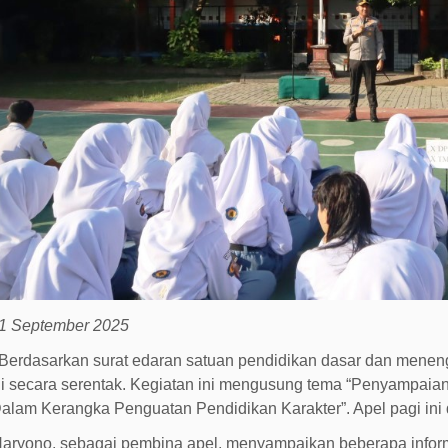
01 September 2025
, Berdasarkan surat edaran satuan pendidikan dasar dan mene
gi secara serentak. Kegiatan ini mengusung tema “Penyampai
lam Kerangka Penguatan Pendidikan Karakter”. Apel pagi ini dih
aryono, sebagai pembina apel, menyampaikan beberapa infor