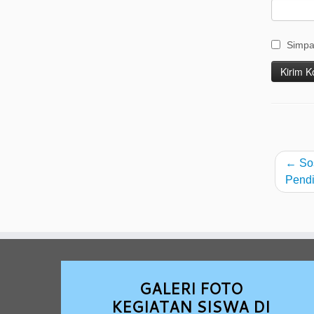
Simpa
←
Sos
Pendi
GALERI FOTO
KEGIATAN SISWA DI