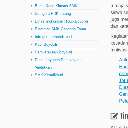
remaja s
Bursa Kerja Khusus SMK
siswa se
Dataguru.PDK Jateng
juga mem
Dinas lingkungan Hidup Boyolali
dan karak
Elearning SMK Ganesha Tama
Kegiatan
Info.gtk. kemendikbud
kesadar
Kab. Boyolali
motivasi
Perpustakaan Boyolali
Ant
Pusat Layanan Pembiayaan
Hadi
Pendidikan
deng
SMK.Kemdikbud
Teru
Dies
Gen
Pel
Ti
Alamat e