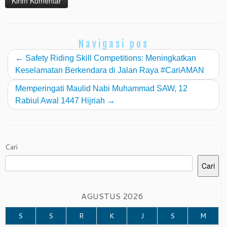
Navigasi pos
←
Safety Riding Skill Competitions: Meningkatkan
Keselamatan Berkendara di Jalan Raya #CariAMAN
Memperingati Maulid Nabi Muhammad SAW, 12
Rabiul Awal 1447 Hijriah
→
Cari
Cari
AGUSTUS 2026
S
S
R
K
J
S
M