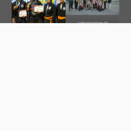
Lomba Kecerdasan dan
Ketangkasan Pramuka
Penggalang-Penegak Se-Jawa
Tengah Tahun 2024
Juara Favorit Piala Bergilir
Juara Favorit Piala Bergilir
Gubernur Jawa Tengah
Gubernur Jawa Tengah