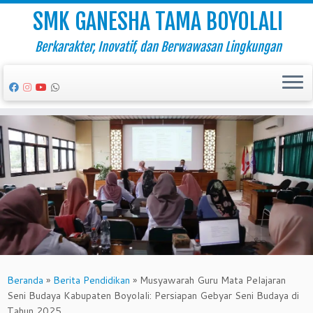
SMK GANESHA TAMA BOYOLALI
Berkarakter, Inovatif, dan Berwawasan Lingkungan
Skip
to
content
Beranda
»
Berita Pendidikan
»
Musyawarah Guru Mata Pelajaran
Seni Budaya Kabupaten Boyolali: Persiapan Gebyar Seni Budaya di
Tahun 2025