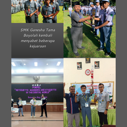
SMK Ganesha Tama
Boyolali kembali
menyabet beberapa
kejuaraan