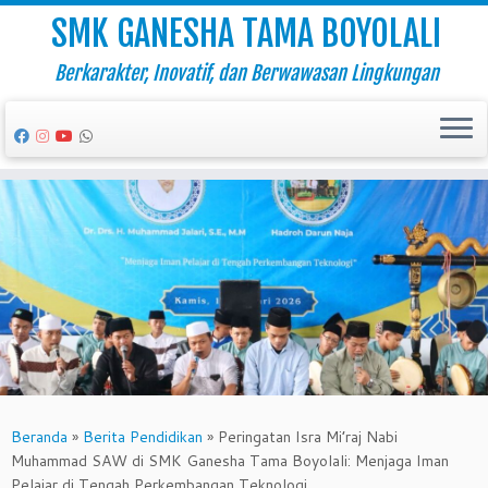
SMK GANESHA TAMA BOYOLALI
Berkarakter, Inovatif, dan Berwawasan Lingkungan
Skip
to
content
Beranda
»
Berita Pendidikan
»
Peringatan Isra Mi’raj Nabi
Muhammad SAW di SMK Ganesha Tama Boyolali: Menjaga Iman
Pelajar di Tengah Perkembangan Teknologi