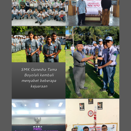
SMK Ganesha Tama
Boyolali kembali
menyabet beberapa
kejuaraan