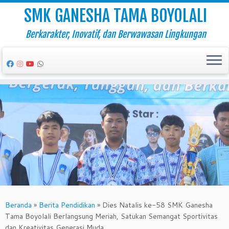
SMK GANESHA TAMA BOYOLALI
Berkarakter, Inovatif, dan Berwawasan Lingkungan
Skip
to
content
Beranda
»
Berita Pendidikan
»
Dies Natalis ke-58 SMK Ganesha
Tama Boyolali Berlangsung Meriah, Satukan Semangat Sportivitas
dan Kreativitas Generasi Muda