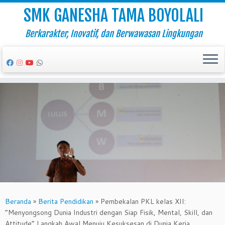
SMK GANESHA TAMA BOYOLALI
Berkarakter, Inovatif, dan Berwawasan Lingkungan
Skip
to
content
Beranda
»
Berita Pendidikan
»
Pembekalan PKL kelas XII:
“Menyongsong Dunia Industri dengan Siap Fisik, Mental, Skill, dan
Attitude” Langkah Awal Menuju Kesuksesan di Dunia Kerja.