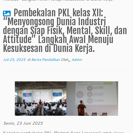
Pembekalan PKL kelas XII:
“Menyongsong Dunia Industri
dengan Siap Fisik, Mental, Skill, dan
Attitude” Langkah Awal Menuju
Kesuksesan di Dunia Kerja.
Juli 25, 2025
di
Berita Pendidikan
Oleh␣
Admin
Senin, 23 Juni 2025
Kegiatan pembekalan PKL (Praktek Kerja Lapangan) untuk siswa