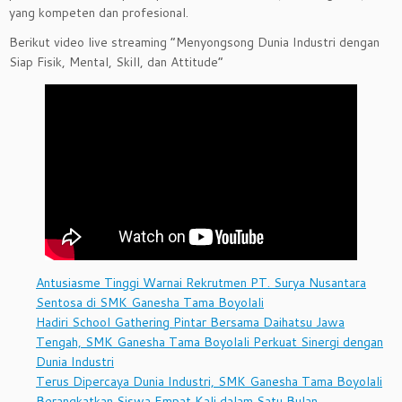
yang kompeten dan profesional.
Berikut video live streaming “Menyongsong Dunia Industri dengan
Siap Fisik, Mental, Skill, dan Attitude”
Antusiasme Tinggi Warnai Rekrutmen PT. Surya Nusantara
Sentosa di SMK Ganesha Tama Boyolali
Hadiri School Gathering Pintar Bersama Daihatsu Jawa
Tengah, SMK Ganesha Tama Boyolali Perkuat Sinergi dengan
Dunia Industri
Terus Dipercaya Dunia Industri, SMK Ganesha Tama Boyolali
Berangkatkan Siswa Empat Kali dalam Satu Bulan