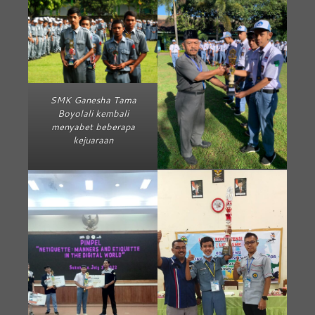
SMK Ganesha Tama
Boyolali kembali
menyabet beberapa
kejuaraan