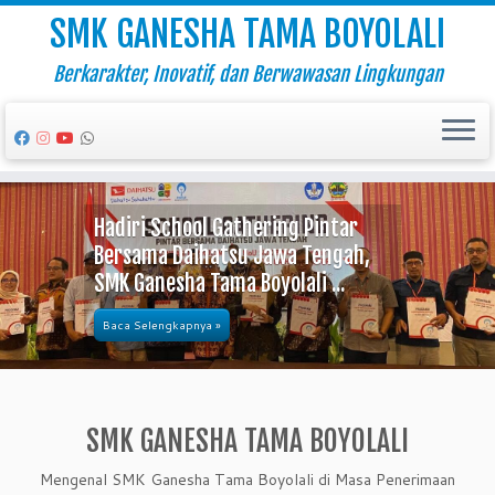
SMK GANESHA TAMA BOYOLALI
Berkarakter, Inovatif, dan Berwawasan Lingkungan
Skip
to
Hadiri School Gathering Pintar
content
Bersama Daihatsu Jawa Tengah,
SMK Ganesha Tama Boyolali ...
Baca Selengkapnya »
SMK GANESHA TAMA BOYOLALI
Mengenal SMK Ganesha Tama Boyolali di Masa Penerimaan