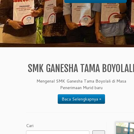
SMK GANESHA TAMA BOYOLAL
Mengenal SMK Ganesha Tama Boyolali di Masa
Penerimaan Murid baru
Baca Selengkapnya »
Cari