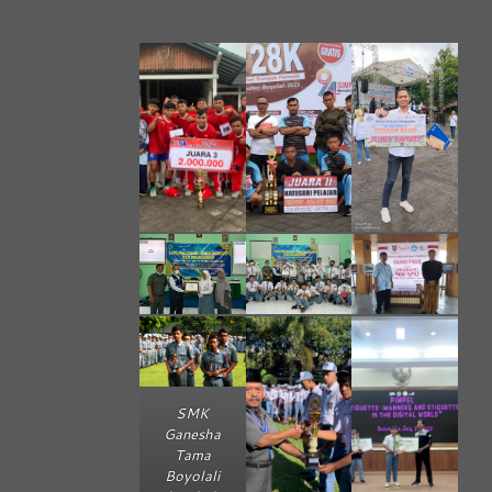
SMK
Ganesha
Tama
Boyolali