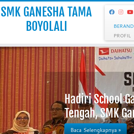
SMK GANESHA TAMA
BOYOLALI
BERAND
PROFIL
Skip
to
content
Hadiri School G
Tengah, SMK Gan
Baca Selengkapnya »