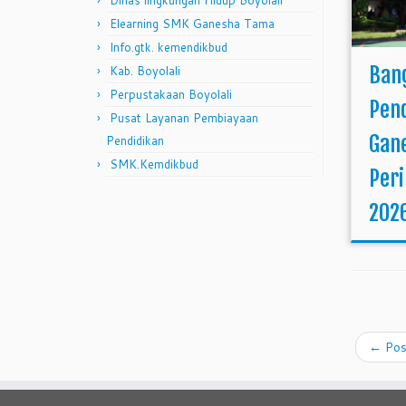
Dinas lingkungan Hidup Boyolali
Elearning SMK Ganesha Tama
Info.gtk. kemendikbud
Ban
Kab. Boyolali
Perpustakaan Boyolali
Pen
Pusat Layanan Pembiayaan
Gane
Pendidikan
SMK.Kemdikbud
Peri
202
←
Pos