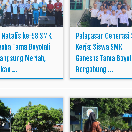
 Natalis ke-58 SMK
Pelepasan Generasi 
sha Tama Boyolali
Kerja: Siswa SMK
langsung Meriah,
Ganesha Tama Boyol
kan ...
Bergabung ...