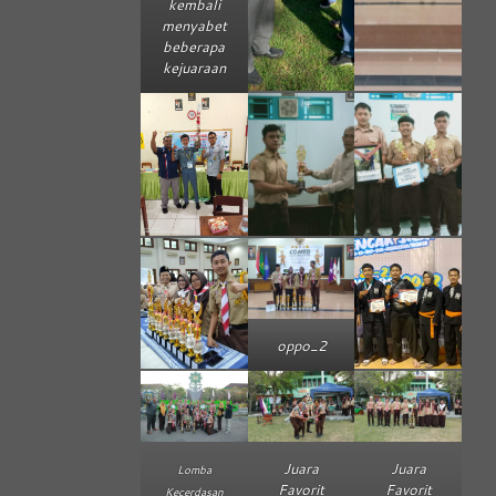
kembali
menyabet
beberapa
kejuaraan
oppo_2
Juara
Juara
Lomba
Favorit
Favorit
Kecerdasan