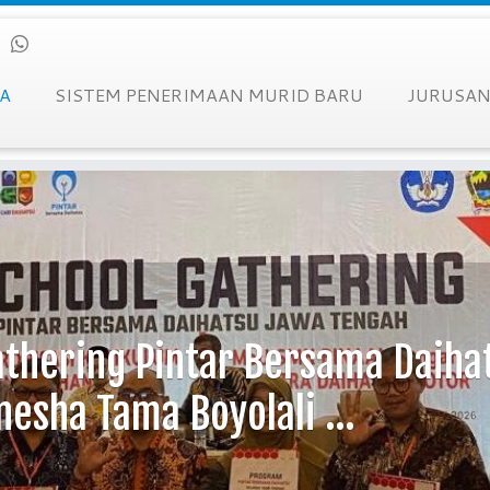
A
SISTEM PENERIMAAN MURID BARU
JURUSA
athering Pintar Bersama Daiha
esha Tama Boyolali ...