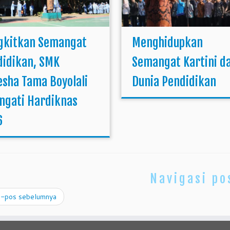
gkitkan Semangat
Menghidupkan
didikan, SMK
Semangat Kartini d
sha Tama Boyolali
Dunia Pendidikan
ngati Hardiknas
6
Navigasi po
-pos sebelumnya