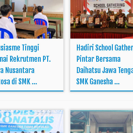
siasme Tinggi
Hadiri School Gathe
nai Rekrutmen PT.
Pintar Bersama
ya Nusantara
Daihatsu Jawa Teng
osa di SMK ...
SMK Ganesha ...