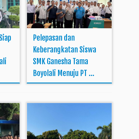
Siap
Pelepasan dan
Keberangkatan Siswa
ali
SMK Ganesha Tama
Boyolali Menuju PT ...